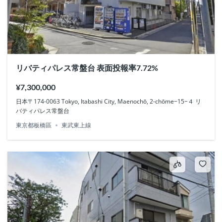
リバティパレス常盤台 表面投報率7.72%
¥7,300,000
日本〒174-0063 Tokyo, Itabashi City, Maenochō, 2-chōme−15−４ リ
バティパレス常盤台
東京都板橋區
東武東上線