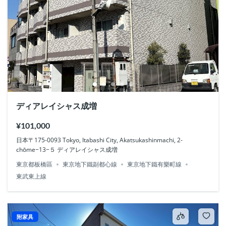
ディアレイシャス成増
¥101,000
日本〒175-0093 Tokyo, Itabashi City, Akatsukashinmachi, 2-
chōme−13−５ ディアレイシャス成増
東京都板橋區
東京地下鐵副都心線
東京地下鐵有樂町線
東武東上線
附家具