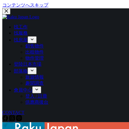
コンテンツへスキップ
找工作
找服務
找房屋
銷售物件
出租物件
物件管理
登陸日本市場
部落格
旅遊情報
趣聞調查
會員中心
登入 / 註冊
供應商後台
CONTACT