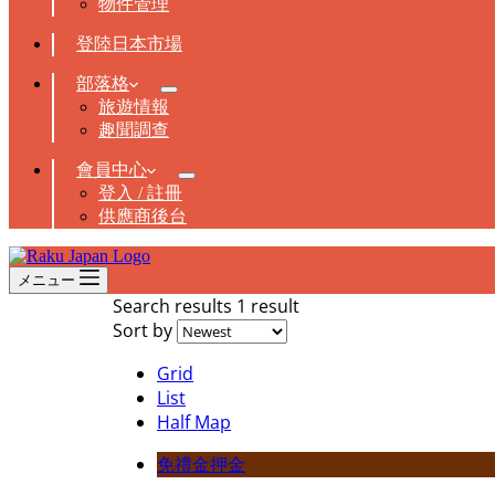
物件管理
登陸日本市場
部落格
旅遊情報
趣聞調查
會員中心
登入 / 註冊
供應商後台
メニュー
Search results
1 result
Sort by
Grid
List
Half Map
免禮金押金