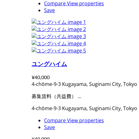
Compare
View properties
Save
ユングハイム
¥40,000
4-chōme-9-3 Kugayama, Suginami City, Toky
募集賃料（共益費） ...
4-chōme-9-3 Kugayama, Suginami City, Toky
Compare
View properties
Save