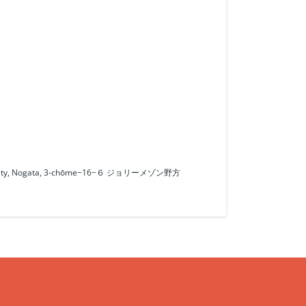
 City, Nogata, 3-chōme−16−６ ジョリーメゾン野方