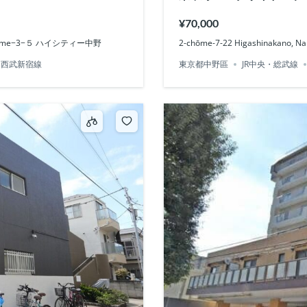
¥70,000
 3-chōme−3−５ ハイシティー中野
2-chōme-7-22 Higashinakano, Na
西武新宿線
東京都中野區
JR中央・総武線