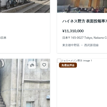
ハイネス野方 表面投報率7.
¥11,310,000
025日本
日本〒165-0027 Tokyo, Nakano
東京都中野區
西武新宿線
免禮金押金