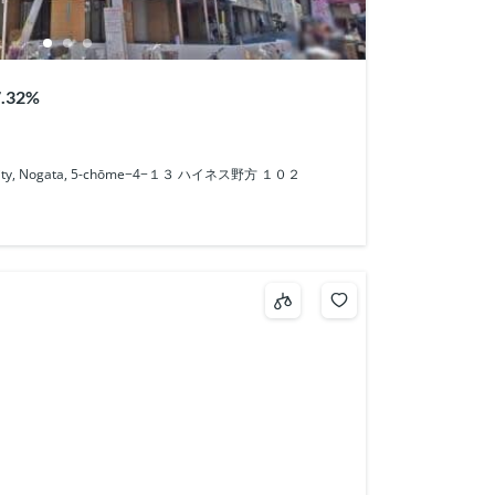
32%
 City, Nogata, 5-chōme−4−１３ ハイネス野方 １０２