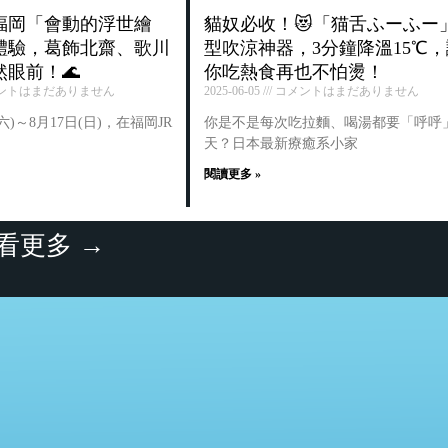
福岡「會動的浮世繪
貓奴必收！😻「猫舌ふーふー
體驗，葛飾北齋、歌川
型吹涼神器，3分鐘降溫15℃，
眼前！🌊
你吃熱食再也不怕燙！
ントはまだありません
2025-06-05
コメントはまだありません
(六)～8月17日(日)，在福岡JR
你是不是每次吃拉麵、喝湯都要「呼呼
天？日本最新療癒系小家
閱讀更多 »
看更多 →