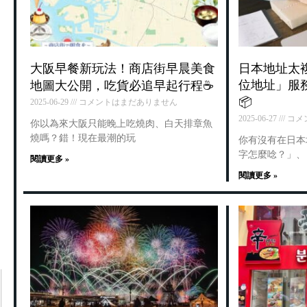
大阪早餐新玩法！商店街早晨美食
日本地址太
位地址」服
地圖大公開，吃貨必追早起行程☕
📦
2025-06-29
コメントはまだありません
2025-06-27
コメ
你以為來大阪只能晚上吃燒肉、白天排章魚
燒嗎？錯！現在最潮的玩
你有沒有在日本
字怎麼唸？」、
閱讀更多 »
閱讀更多 »