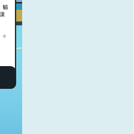
」貓
讓
」半