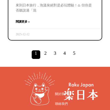
來到日本旅行，泡溫泉絕對是必玩體驗！♨️ 但你是
否聽說過「混
閱讀更多 »
2025-12-12
1
2
3
4
5
關於我們
聯絡我們