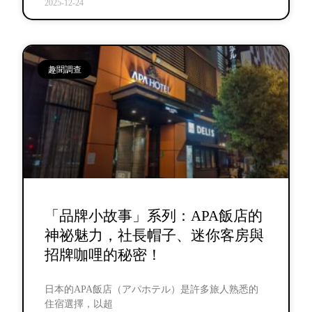
2025-12-24
趣聞調查
「品牌小故事」系列：APA飯店的
神祕魅力，社長帽子、迷你客房與
招牌咖哩的秘密！
日本的APA飯店（アパホテル）是許多旅人熟悉的
住宿選擇，以超