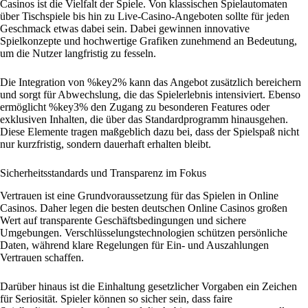
Casinos ist die Vielfalt der Spiele. Von klassischen Spielautomaten
über Tischspiele bis hin zu Live-Casino-Angeboten sollte für jeden
Geschmack etwas dabei sein. Dabei gewinnen innovative
Spielkonzepte und hochwertige Grafiken zunehmend an Bedeutung,
um die Nutzer langfristig zu fesseln.
Die Integration von %key2% kann das Angebot zusätzlich bereichern
und sorgt für Abwechslung, die das Spielerlebnis intensiviert. Ebenso
ermöglicht %key3% den Zugang zu besonderen Features oder
exklusiven Inhalten, die über das Standardprogramm hinausgehen.
Diese Elemente tragen maßgeblich dazu bei, dass der Spielspaß nicht
nur kurzfristig, sondern dauerhaft erhalten bleibt.
Sicherheitsstandards und Transparenz im Fokus
Vertrauen ist eine Grundvoraussetzung für das Spielen in Online
Casinos. Daher legen die besten deutschen Online Casinos großen
Wert auf transparente Geschäftsbedingungen und sichere
Umgebungen. Verschlüsselungstechnologien schützen persönliche
Daten, während klare Regelungen für Ein- und Auszahlungen
Vertrauen schaffen.
Darüber hinaus ist die Einhaltung gesetzlicher Vorgaben ein Zeichen
für Seriosität. Spieler können so sicher sein, dass faire