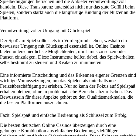
Spielbedingungen herrschen und die Anbieter verantwortungsvoll
handeln. Diese Transparenz unterstützt nicht nur das gute Gefühl beim
Spielen, sondern stärkt auch die langfristige Bindung der Nutzer an die
Plattform.
Verantwortungsvoller Umgang mit Glücksspiel
Der Spaß am Spiel sollte stets im Vordergrund stehen, weshalb ein
bewusster Umgang mit Glücksspiel essenziell ist. Online Casinos
bieten unterschiedlichste Möglichkeiten, um Limits zu setzen oder
Pausen einzulegen. Diese Instrumente helfen dabei, das Spielverhalten
selbstbestimmt zu steuern und Risiken zu minimieren.
Eine informierte Entscheidung und das Erkennen eigener Grenzen sind
wichtige Voraussetzungen, um das Spielen als unterhaltsame
Freizeitbeschäftigung zu erleben. Nur so kann der Fokus auf Spielspaß
erhalten bleiben, ohne in problematische Bereiche abzurutschen. Das
Bewusstsein für diese Aspekte gehört zu den Qualitätsmerkmalen, die
die besten Plattformen auszeichnen.
Fazit: Spielspaß und einfache Bedienung als Schlüssel zum Erfolg
Die besten deutschen Online Casinos überzeugen durch eine
gelungene Kombination aus einfacher Bedienung, vielfältiger