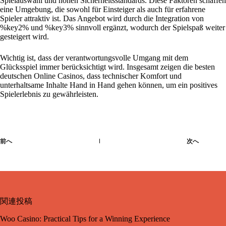
Spielauswahl und hohen Sicherheitsstandards. Diese Faktoren schaffen
eine Umgebung, die sowohl für Einsteiger als auch für erfahrene
Spieler attraktiv ist. Das Angebot wird durch die Integration von
%key2% und %key3% sinnvoll ergänzt, wodurch der Spielspaß weiter
gesteigert wird.
Wichtig ist, dass der verantwortungsvolle Umgang mit dem
Glücksspiel immer berücksichtigt wird. Insgesamt zeigen die besten
deutschen Online Casinos, dass technischer Komfort und
unterhaltsame Inhalte Hand in Hand gehen können, um ein positives
Spielerlebnis zu gewährleisten.
前へ
次へ
関連投稿
Woo Casino: Practical Tips for a Winning Experience