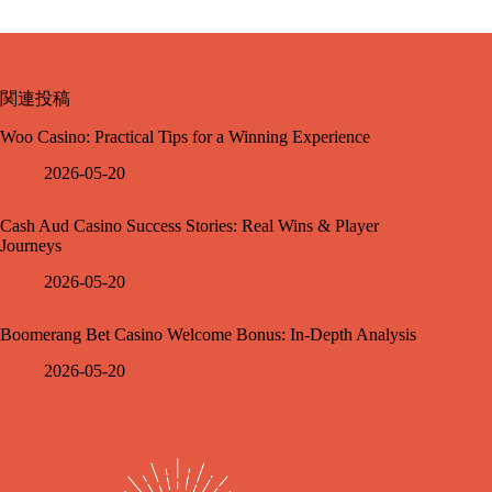
関連投稿
Woo Casino: Practical Tips for a Winning Experience
2026-05-20
Cash Aud Casino Success Stories: Real Wins & Player
Journeys
2026-05-20
Boomerang Bet Casino Welcome Bonus: In-Depth Analysis
2026-05-20