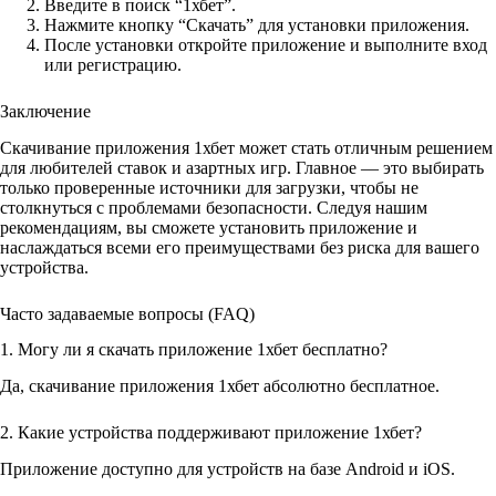
Введите в поиск “1хбет”.
Нажмите кнопку “Скачать” для установки приложения.
После установки откройте приложение и выполните вход
или регистрацию.
Заключение
Скачивание приложения 1хбет может стать отличным решением
для любителей ставок и азартных игр. Главное — это выбирать
только проверенные источники для загрузки, чтобы не
столкнуться с проблемами безопасности. Следуя нашим
рекомендациям, вы сможете установить приложение и
наслаждаться всеми его преимуществами без риска для вашего
устройства.
Часто задаваемые вопросы (FAQ)
1. Могу ли я скачать приложение 1хбет бесплатно?
Да, скачивание приложения 1хбет абсолютно бесплатное.
2. Какие устройства поддерживают приложение 1хбет?
Приложение доступно для устройств на базе Android и iOS.