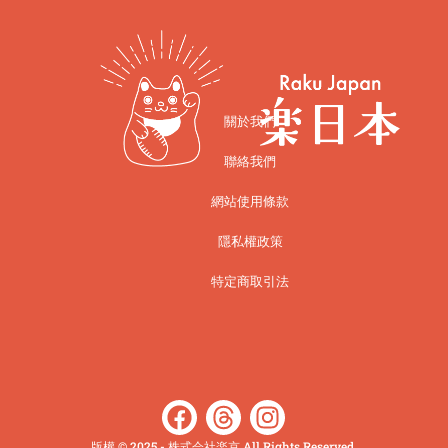
關於我們
聯絡我們
網站使用條款
隱私權政策
特定商取引法
版權 © 2025 - 株式会社楽京 All Rights Reserved.​