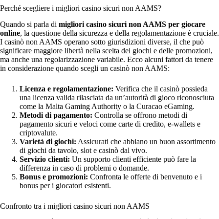
Perché scegliere i migliori casino sicuri non AAMS?
Quando si parla di
migliori casino sicuri non AAMS per giocare
online
, la questione della sicurezza e della regolamentazione è cruciale.
I casinò non AAMS operano sotto giurisdizioni diverse, il che può
significare maggiore libertà nella scelta dei giochi e delle promozioni,
ma anche una regolarizzazione variabile. Ecco alcuni fattori da tenere
in considerazione quando scegli un casinò non AAMS:
Licenza e regolamentazione:
Verifica che il casinò possieda
una licenza valida rilasciata da un’autorità di gioco riconosciuta
come la Malta Gaming Authority o la Curacao eGaming.
Metodi di pagamento:
Controlla se offrono metodi di
pagamento sicuri e veloci come carte di credito, e-wallets e
criptovalute.
Varietà di giochi:
Assicurati che abbiano un buon assortimento
di giochi da tavolo, slot e casinò dal vivo.
Servizio clienti:
Un supporto clienti efficiente può fare la
differenza in caso di problemi o domande.
Bonus e promozioni:
Confronta le offerte di benvenuto e i
bonus per i giocatori esistenti.
Confronto tra i migliori casino sicuri non AAMS