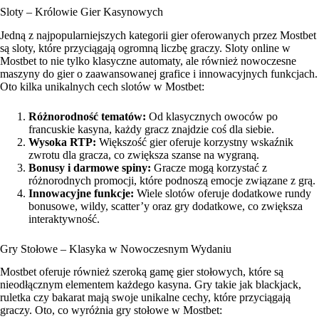
Sloty – Królowie Gier Kasynowych
Jedną z najpopularniejszych kategorii gier oferowanych przez Mostbet
są sloty, które przyciągają ogromną liczbę graczy. Sloty online w
Mostbet to nie tylko klasyczne automaty, ale również nowoczesne
maszyny do gier o zaawansowanej grafice i innowacyjnych funkcjach.
Oto kilka unikalnych cech slotów w Mostbet:
Różnorodność tematów:
Od klasycznych owoców po
francuskie kasyna, każdy gracz znajdzie coś dla siebie.
Wysoka RTP:
Większość gier oferuje korzystny wskaźnik
zwrotu dla gracza, co zwiększa szanse na wygraną.
Bonusy i darmowe spiny:
Gracze mogą korzystać z
różnorodnych promocji, które podnoszą emocje związane z grą.
Innowacyjne funkcje:
Wiele slotów oferuje dodatkowe rundy
bonusowe, wildy, scatter’y oraz gry dodatkowe, co zwiększa
interaktywność.
Gry Stołowe – Klasyka w Nowoczesnym Wydaniu
Mostbet oferuje również szeroką gamę gier stołowych, które są
nieodłącznym elementem każdego kasyna. Gry takie jak blackjack,
ruletka czy bakarat mają swoje unikalne cechy, które przyciągają
graczy. Oto, co wyróżnia gry stołowe w Mostbet: