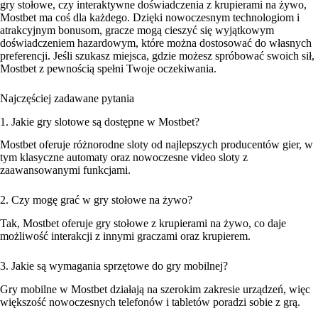
gry stołowe, czy interaktywne doświadczenia z krupierami na żywo,
Mostbet ma coś dla każdego. Dzięki nowoczesnym technologiom i
atrakcyjnym bonusom, gracze mogą cieszyć się wyjątkowym
doświadczeniem hazardowym, które można dostosować do własnych
preferencji. Jeśli szukasz miejsca, gdzie możesz spróbować swoich sił,
Mostbet z pewnością spełni Twoje oczekiwania.
Najczęściej zadawane pytania
1. Jakie gry slotowe są dostępne w Mostbet?
Mostbet oferuje różnorodne sloty od najlepszych producentów gier, w
tym klasyczne automaty oraz nowoczesne video sloty z
zaawansowanymi funkcjami.
2. Czy mogę grać w gry stołowe na żywo?
Tak, Mostbet oferuje gry stołowe z krupierami na żywo, co daje
możliwość interakcji z innymi graczami oraz krupierem.
3. Jakie są wymagania sprzętowe do gry mobilnej?
Gry mobilne w Mostbet działają na szerokim zakresie urządzeń, więc
większość nowoczesnych telefonów i tabletów poradzi sobie z grą.