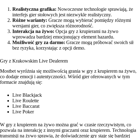
Realistyczna grafika:
Nowoczesne technologie sprawiają, że
interfejs gier stołowych jest niezwykle realistyczny.
Różne warianty:
Gracze mogą wybierać pomiędzy różnymi
wersjami gier, co zwiększa różnorodność.
Interakcja na żywo:
Opcja gry z krupierami na żywo
wprowadza bardziej emocjonujący element hazardu.
Możliwość gry za darmo:
Gracze mogą próbować swoich sił
bez ryzyka, korzystając z opcji demo.
Gry z Krakowskim Live Dealerem
Mostbet wyróżnia się możliwością grania w gry z krupierem na żywo,
co dodaje emocji i autentyczności. Wśród gier oferowanych w tym
formacie znajdują się:
Live Blackjack
Live Roulette
Live Baccarat
Live Poker
W gry z krupierem na żywo można grać w czasie rzeczywistym, co
pozwala na interakcję z innymi graczami oraz krupierem. Technologia
transmisji na żywo sprawia, że doświadczenie gry staje się bardziej