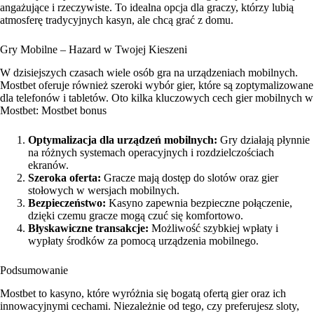
angażujące i rzeczywiste. To idealna opcja dla graczy, którzy lubią
atmosferę tradycyjnych kasyn, ale chcą grać z domu.
Gry Mobilne – Hazard w Twojej Kieszeni
W dzisiejszych czasach wiele osób gra na urządzeniach mobilnych.
Mostbet oferuje również szeroki wybór gier, które są zoptymalizowane
dla telefonów i tabletów. Oto kilka kluczowych cech gier mobilnych w
Mostbet:
Mostbet bonus
Optymalizacja dla urządzeń mobilnych:
Gry działają płynnie
na różnych systemach operacyjnych i rozdzielczościach
ekranów.
Szeroka oferta:
Gracze mają dostęp do slotów oraz gier
stołowych w wersjach mobilnych.
Bezpieczeństwo:
Kasyno zapewnia bezpieczne połączenie,
dzięki czemu gracze mogą czuć się komfortowo.
Błyskawiczne transakcje:
Możliwość szybkiej wpłaty i
wypłaty środków za pomocą urządzenia mobilnego.
Podsumowanie
Mostbet to kasyno, które wyróżnia się bogatą ofertą gier oraz ich
innowacyjnymi cechami. Niezależnie od tego, czy preferujesz sloty,