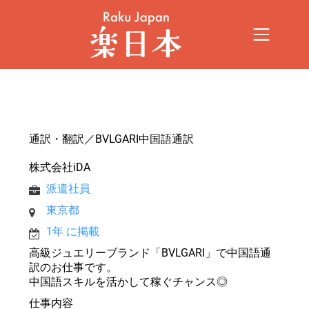
通訳・翻訳／BVLGARI中国語通訳
株式会社iDA
派遣社員
東京都
1年 に掲載
高級ジュエリーブランド「BVLGARI」で中国語通
訳のお仕事です。
中国語スキルを活かして稼ぐチャンス◎
仕事内容