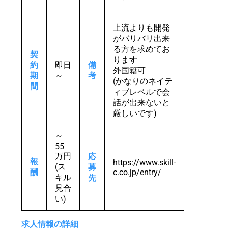
上流よりも開発
がバリバリ出来
る方を求めてお
契
ります
約
即日
備
外国籍可
期
～
考
(かなりのネイテ
間
ィブレベルで会
話が出来ないと
厳しいです)
～
55
万円
応
報
https://www.skill-
(ス
募
酬
c.co.jp/entry/
キル
先
見合
い)
求人情報の詳細