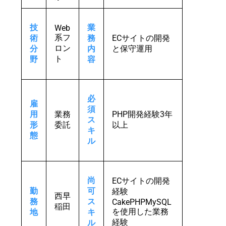
技
業
Web
系フ
術
務
ECサイトの開発
ロン
分
内
と保守運用
ト
野
容
必
雇
須
用
業務
PHP開発経験3年
ス
形
委託
以上
キ
態
ル
尚
ECサイトの開発
勤
可
経験
西早
務
ス
CakePHPMySQL
稲田
を使用した業務
地
キ
経験
ル