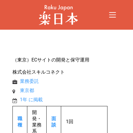
（東京）ECサイトの開発と保守運用
株式会社スキルコネクト
業務委託
東京都
1年 に掲載
開
職
発・
面
1回
種
業務
談
系