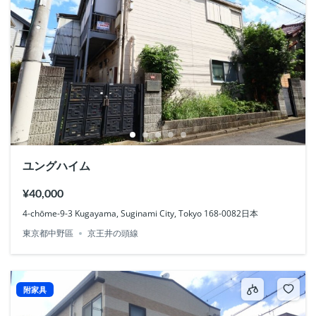
ユングハイム
¥40,000
4-chōme-9-3 Kugayama, Suginami City, Tokyo 168-0082日本
東京都中野區
京王井の頭線
附家具