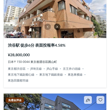
渋谷駅 徒歩6分 表面投報率4.58%
¥28,800,000
日本〒150-0044 東京都澀谷區圓山町
東京都渋谷區
JR埼京線
JR山手線
京王井の頭線
東京地下鐵副都心線
東京地下鐵銀座線
東急東横線
東急田園都市線
免禮金押金