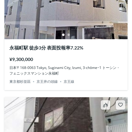
永福町駅 徒歩3分 表面投報率7.22%
¥9,300,000
日本〒168-0063 Tokyo, Suginami City, Izumi, 3-chōme−1 トーシン・
フェニックスマンション永福町
東京都杉並區
京王井の頭線
京王線