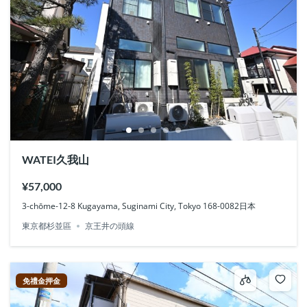
WATEI久我山
¥57,000
3-chōme-12-8 Kugayama, Suginami City, Tokyo 168-0082日本
東京都杉並區
京王井の頭線
免禮金押金