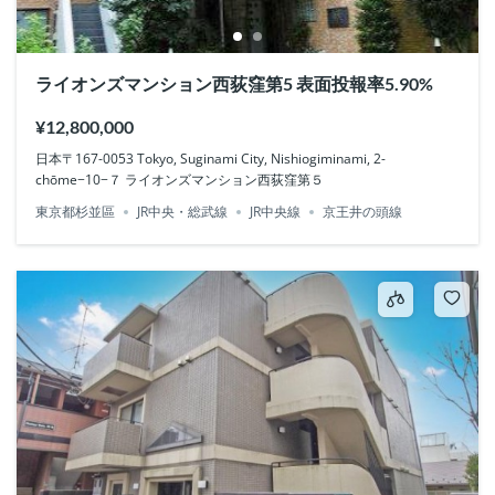
ライオンズマンション西荻窪第5 表面投報率5.90%
¥12,800,000
日本〒167-0053 Tokyo, Suginami City, Nishiogiminami, 2-
chōme−10−７ ライオンズマンション西荻窪第５
東京都杉並區
JR中央・総武線
JR中央線
京王井の頭線