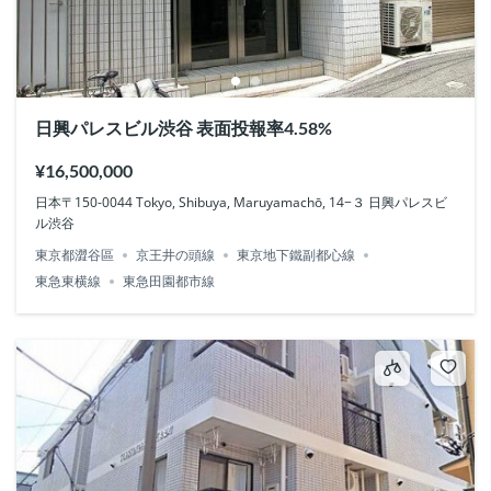
日興パレスビル渋谷 表面投報率4.58%
¥16,500,000
日本〒150-0044 Tokyo, Shibuya, Maruyamachō, 14−３ 日興パレスビ
ル渋谷
東京都澀谷區
京王井の頭線
東京地下鐵副都心線
東急東横線
東急田園都市線