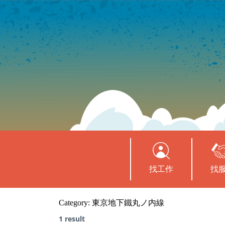
找工作
找
Category:
東京地下鐵丸ノ内線
1 result