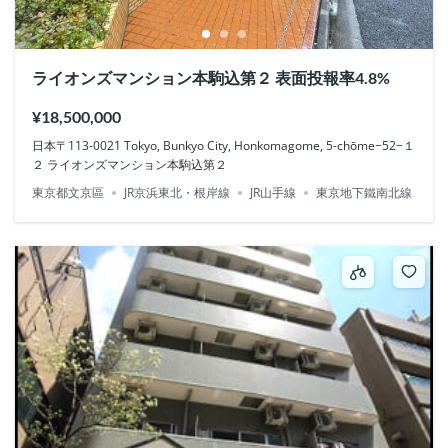
ライオンズマンション本駒込第２ 表面投報率4.8%
¥18,500,000
日本〒113-0021 Tokyo, Bunkyo City, Honkomagome, 5-chōme−52−１
２ ライオンズマンション本駒込第２
東京都文京區
JR京浜東北・根岸線
JR山手線
東京地下鐵南北線