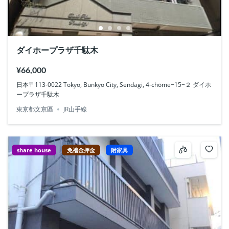
ダイホープラザ千駄木
¥66,000
日本〒113-0022 Tokyo, Bunkyo City, Sendagi, 4-chōme−15−２ ダイホ
ープラザ千駄木
東京都文京區
JR山手線
share house
免禮金押金
附家具