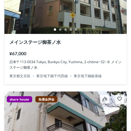
メインステージ御茶ノ水
¥67,000
日本〒113-0034 Tokyo, Bunkyo City, Yushima, 2-chōme−32−８ メイン
ステージ御茶ノ水
東京都文京區
東京地下鐵千代田線
東京地下鐵銀座線
share house
免禮金押金