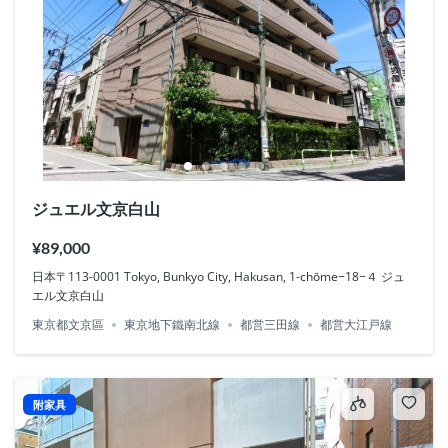
ジュエル文京白山
¥89,000
日本〒113-0001 Tokyo, Bunkyo City, Hakusan, 1-chōme−18−４ ジュ
エル文京白山
東京都文京區
東京地下鐵南北線
都営三田線
都営大江戸線
附家具