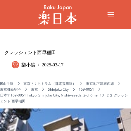
クレッシェント西早稲田
樂小編
2025-03-17
JR山手線
東京さくらトラム（都電荒川線）
東京地下鐵東西線
東京都新宿區
東京
Shinjuku City
169-0051
日本〒169-0051 Tokyo, Shinjuku City, Nishiwaseda, 2-chōme−10−２２ クレッシ
ェント 西早稲田