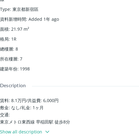
Type
:
東京都新宿區
資料新增時間
:
Added 1年 ago
面積
:
21.97
m²
格局
:
1R
總樓層
:
8
所在樓層
:
7
建築年份
:
1998
Description
賃料: 8.1万円
/
共益費: 6,000円
敷金: なし
/
礼金: 1ヶ月
交通:
東京メトロ東西線 早稲田駅 徒歩8分
JR山手線 高田馬場駅 徒歩12分
Show all description
東京さくらトラム（都電荒川線） 面影橋駅 徒歩5分