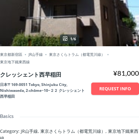
1/6
東京都新宿區
JR山手線
東京さくらトラム（都電荒川線）
東京地下鐵東西線
¥81,000
クレッシェント西早稲田
日本〒169-0051 Tokyo, Shinjuku City,
REQUEST INFO
Nishiwaseda, 2-chōme−10−２２ クレッシェント
西早稲田
Basics
Category
:
JR山手線
,
東京さくらトラム（都電荒川線）
,
東京地下鐵東西
線