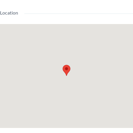
建物設備
電梯 / 宅配箱/ 免費網路
Location
木地板 / 陽台