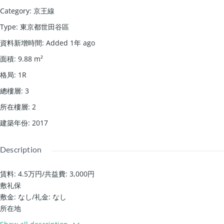
Category
:
京王線
Type
:
東京都世田谷區
資料新增時間
:
Added 1年 ago
面積
:
9.88
m²
格局
:
1R
總樓層
:
3
所在樓層
:
2
建築年份
:
2017
Description
賃料: 4.5万円
/
共益費: 3,000円
敷礼保
敷金: なし
/
礼金: なし
所在地
東京都世田谷区松原３丁目37-17