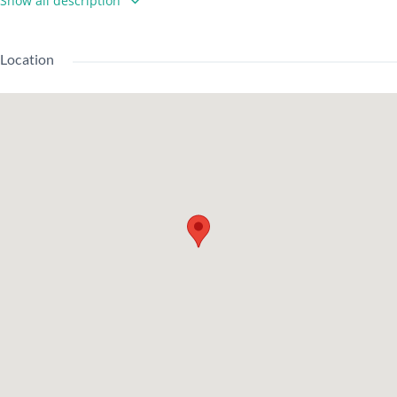
Show all description
京王線 明大前駅 徒歩7分
京王線 下高井戸駅 徒歩6分
建築設備
Location
宅配箱 / 現場垃圾處理區 / 外部翻新
監控對講
浴室/衛生間
洗衣機空間/陽台