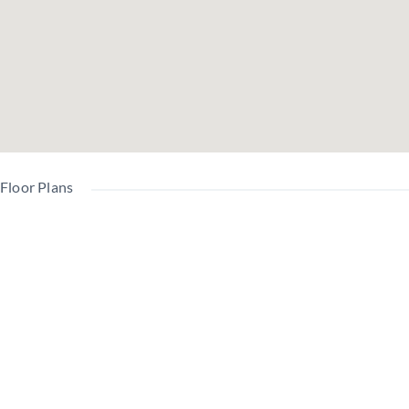
南
方
西
陽台
2.00
総戸
16戸
角
向
面積
㎡
数
き
修繕
管理
駐
積立
費
9,360
7,480
車
金
（月
円
円
場
（月
Floor Plans
額）
額）
一
部
委
管
託
準工
理
用途
居住
賃貸
(管
業地
形
地域
中
中
理
域
態
員
巡