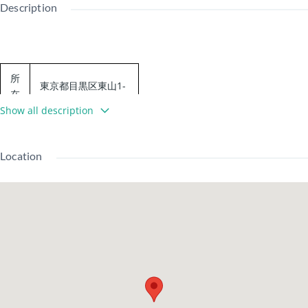
Description
所
東京都目黒区東山1-
在
8-11
地
Show all description
東急東横線 中目黒
交
駅 徒歩7分
Location
通
日比谷線 中目黒駅
徒歩7分
建
1982
物
RC
築年
土地
所有
年09
構
造
月
権利
権
月
造