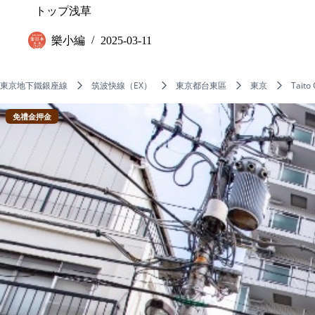
トップ浅草
樂小編
2025-03-11
東京地下鐵銀座線
筑波快線（EX）
東京都台東區
東京
Taito 
免禮金押金