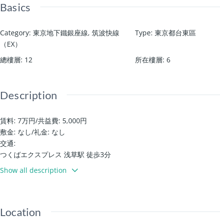
Basics
Category
:
東京地下鐵銀座線
,
筑波快線
Type
:
東京都台東區
（EX）
總樓層
:
12
所在樓層
:
6
Description
賃料: 7万円
/
共益費: 5,000円
敷金: なし
/
礼金: なし
交通:
つくばエクスプレス 浅草駅 徒歩3分
東京メトロ銀座線 田原町駅 徒歩9分
Show all description
建物設備:
電梯 / 垃圾放置區
專用浴室
Location
洗衣機放置區 / 陽台