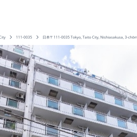
City
111-0035
日本〒111-0035 Tokyo, Taito City, Nishiasakusa, 3