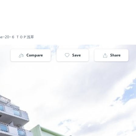
-chōme−20−６ ＴＯＰ浅草
Compare
Save
Share