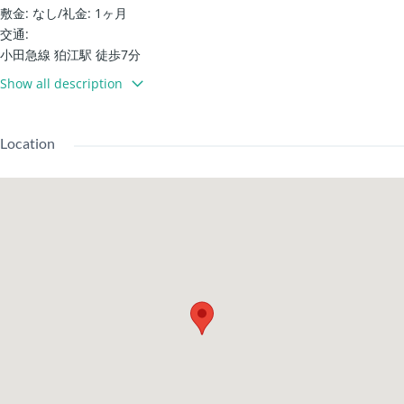
敷金: なし
/
礼金: 1ヶ月
交通:
小田急線 狛江駅 徒歩7分
小田急線 喜多見駅 徒歩12分
Show all description
建物設備:
電梯 / 宅配箱 / 兩口爐 / 瓦斯爐
帶顯示器的對講機
Location
專用浴室 / 專用廁所 / 溫水洗淨便座 / 浴室乾燥機
附家具 / 木地板 / 角落房