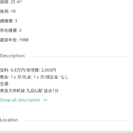
面積
:
25
m²
格局
:
1R
總樓層
:
3
所在樓層
:
3
建築年份
:
1988
Description
賃料: 6.8万円
/
管理費: 2,000円
敷金: 1ヶ月
/
礼金: 1ヶ月
/
保証金: なし
交通:
東急大井町線 九品仏駅 徒歩1分
東急大井町線 尾山台駅 徒歩8分
Show all description
東急東横線 自由が丘駅 徒歩9分
設備・詳細:
IH 爐/儲物空間 / 鞋櫃
Location
專用浴室 / 專用廁所 /洗衣機置放區 /
木地板 / 角落房間 / 頂樓