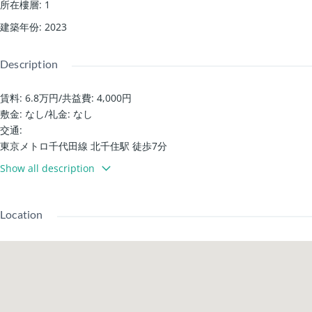
所在樓層
:
1
建築年份
:
2023
Description
賃料: 6.8万円
/
共益費: 4,000円
敷金: なし
/
礼金: なし
交通:
東京メトロ千代田線 北千住駅 徒歩7分
JR常磐線(上野～取手) 北千住駅 徒歩9分
Show all description
設備・詳細:
瓦斯爐/ 免費上網
帶監視器的對講機 / 電子鎖
Location
儲物空間 / 鞋櫃
溫水洗淨廁所 /
木地板 / 閣樓 / 室內曬衣架