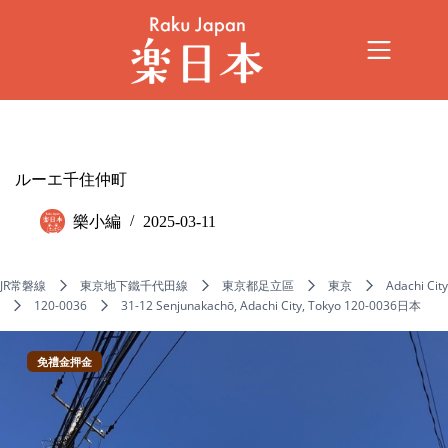
ルーエ千住仲町
樂小編
2025-03-11
JR常磐線
東京地下鐵千代田線
東京都足立區
東京
Adachi City
120-0036
31-12 Senjunakachō, Adachi City, Tokyo 120-0036日本
免禮金押金