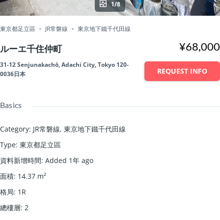
1/8
東京都足立區
JR常磐線
東京地下鐵千代田線
¥68,000
ルーエ千住仲町
31-12 Senjunakachō, Adachi City, Tokyo 120-
REQUEST INFO
0036日本
Basics
Category
:
JR常磐線
,
東京地下鐵千代田線
Type
:
東京都足立區
資料新增時間
:
Added 1年 ago
面積
:
14.37
m²
格局
:
1R
總樓層
:
2