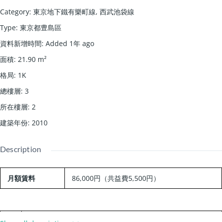
Category
:
東京地下鐵有樂町線
,
西武池袋線
Type
:
東京都豊島區
資料新增時間
:
Added 1年 ago
面積
:
21.90
m²
格局
:
1K
總樓層
:
3
所在樓層
:
2
建築年份
:
2010
Description
月額賃料
86,000円
（共益費5,500円）
交
西武池袋線/東長崎駅 徒歩7分