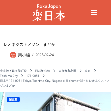
レオネクストメゾン まどか
樂小編
2025-02-24
東京地下鐵有樂町線
西武池袋線
東京都豊島區
東京
Toshima City
171-0051
日本〒171-0051 Tokyo, Toshima City, Nagasaki, 5-chōme−31−８ レオネクストメ
ゾンまどか
附家具