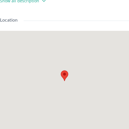
Show all description
通
有楽町線/千川駅 徒歩12分
自動門鎖、浴室與廁所分開、浴室通風乾燥機、附家具與家
Location
設
電、LEONET（寬頻）、帶電視顯示器的對講機、溫水洗淨馬
備
桶、防盜玻璃、城市煤氣、空調