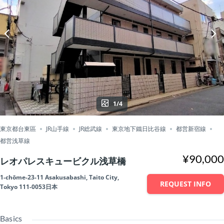
1/4
東京都台東區
JR山手線
JR総武線
東京地下鐵日比谷線
都営新宿線
都営浅草線
¥90,000
レオパレスキュービクル浅草橋
1-chōme-23-11 Asakusabashi, Taito City,
REQUEST INFO
Tokyo 111-0053日本
Basics