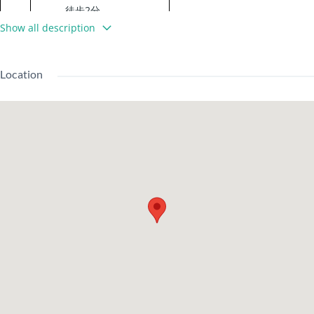
徒歩2分
都営浅草線 / 浅草橋
Show all description
駅 徒歩4分
JR総武本線 / 馬喰町
Location
駅 徒歩10分
都営浅草線 / 東日本
交
橋駅 徒歩11分
通
JR山手線 / 秋葉原駅
徒歩11分
都営新宿線 / 馬喰横
山駅 徒歩13分
東京メトロ日比谷線
/ 小伝馬町駅 徒歩15
分
附帶家具及家電、
設
LEONET（寬頻）、
備
CATV、空調、2樓以上