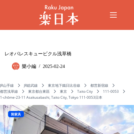
レオパレスキュービクル浅草橋
樂小編
2025-02-24
JR山手線
JR総武線
東京地下鐵日比谷線
都営新宿線
都営浅草線
東京都台東區
東京
Taito City
111-0053
1-chōme-23-11 Asakusabashi, Taito City, Tokyo 111-0053日本
附家具