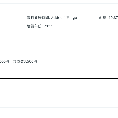
資料新增時間
:
Added 1年 ago
面積
:
19.8
建築年份
:
2002
,000円
（共益費7,500円
寬頻）、閣樓、宅配箱、附電視監視器的對講機、城市煤氣、有線電視、空