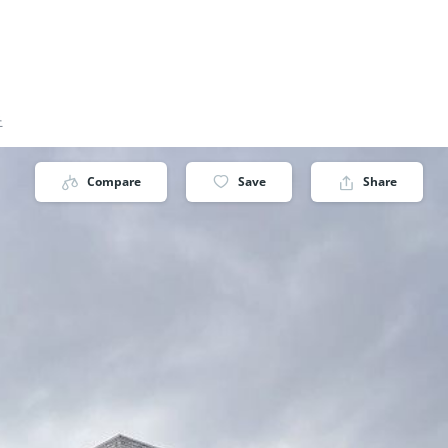
丘
Compare
Save
Share