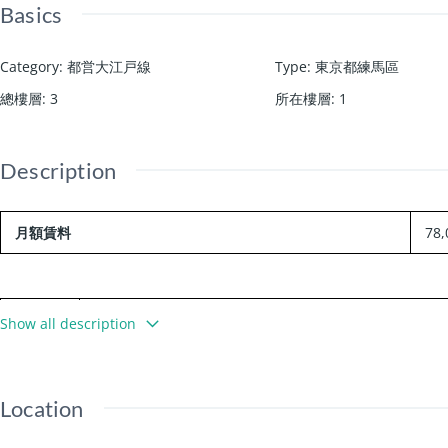
Basics
Category
:
都営大江戸線
Type
:
東京都練馬區
總樓層
:
3
所在樓層
:
1
Description
月額賃料
78
交通
都営大江戸線/光が丘駅 徒歩10分
Show all description
設備
衛浴分離、浴室通風乾燥機、附家具家電、LEONET（
">
Location