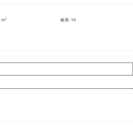
7
m²
格局
:
1K
調、二樓以上