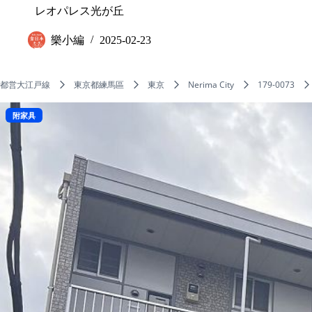
レオパレス光が丘
樂小編
2025-02-23
都営大江戸線
東京都練馬區
東京
Nerima City
179-0073
附家具