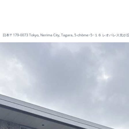
日本〒179-0073 Tokyo, Nerima City, Tagara, 5-chōme−5−１６ レオパレス光が