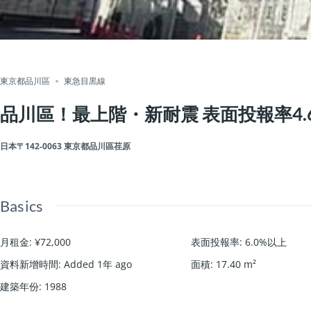
東京都品川區
東急目黒線
品川區！最上階・新耐震 表面投報率4.
日本〒142-0063 東京都品川區荏原
Basics
月租金
:
¥72,000
表面投報率
:
6.0%以上
資料新增時間
:
Added 1年 ago
面積
:
17.40
m²
建築年份
:
1988