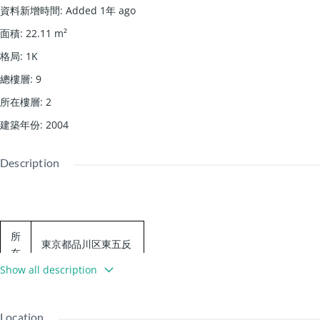
資料新增時間
:
Added 1年 ago
面積
:
22.11
m²
格局
:
1K
總樓層
:
9
所在樓層
:
2
建築年份
:
2004
Description
所
東京都品川区東五反
在
田1-25-18
地
Show all description
JR山手線 五反田駅
徒歩5分
Location