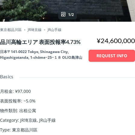
1/2
東京都品川區
JR埼京線
JR山手線
¥24,600,000
品川高輪エリア 表面投報率4.73%
日本〒141-0022 Tokyo, Shinagawa City,
REQUEST INFO
Higashigotanda, 1-chōme−25−１８ OLIO島津山
Basics
月租金
:
¥97,000
表面投報率
:
~5.0%
物件類別
:
出租公寓
Category
:
JR埼京線
,
JR山手線
Type
:
東京都品川區