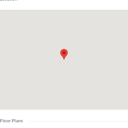
交
JR埼京線 大崎駅 徒
通
歩10分
JR東海道新幹線 品川
駅 徒歩19分
建
物
RC
築年
2004
土地
所有権
構
造
月
年09月
権利
造
西
方
陽台
総戸
向
3.60㎡
24戸
角
面積
数
き
修繕
Floor Plans
管理
駐
積立
費
13,700
10,000