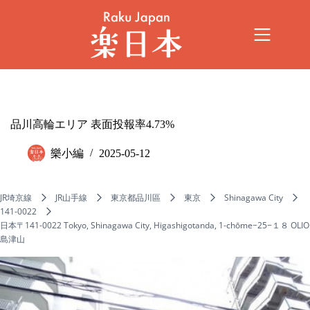
品川高輪エリア 表面投報率4.73%
樂小編
2025-05-12
JR埼京線
JR山手線
東京都品川區
東京
Shinagawa City
141-0022
日本〒141-0022 Tokyo, Shinagawa City, Higashigotanda, 1-chōme−25−１８ OLIO
島津山