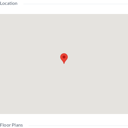
Location
建
1987
物
SRC
築年
土地
所有
年11
構
造
月
権利
権
月
造
南
方
陽台
総戸
向
54戸
角
面積
数
き
修繕
管理
駐
積立
費
6,000
5,000
車
金
（月
円
円
場
（月
額）
額）
全
Floor Plans