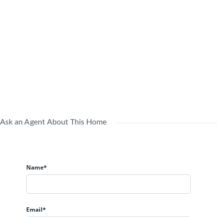
部
委
管
託
理
用途
賃貸
(管
現況
形
地域
中
理
態
員
巡
回)
Ask an Agent About This Home
Name*
Email*