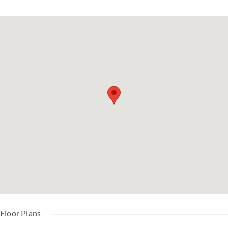
基本設備・条件
室內洗衣機置放處 / IH電磁爐
内装/家具・通信
空調 / 衣櫃 / 鞋櫃 / 木紋地板瓷磚
Floor Plans