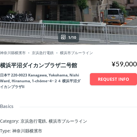
1/10
神奈川縣横濱市
京浜急行電鉄
横浜市ブルーライン
¥59,000
横浜平沼ダイカンプラザ二号館
日本〒220-0023 Kanagawa, Yokohama, Nishi
REQUEST INFO
Ward, Hiranuma, 1-chōme−4−２４ 横浜平沼ダ
イカンプラザII
Basics
Category
:
京浜急行電鉄
,
横浜市ブルーライン
Type
:
神奈川縣横濱市