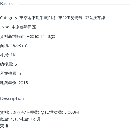
Basics
Category
:
東京地下鐵半蔵門線
,
東武伊勢崎線
,
都営浅草線
Type
:
東京都墨田區
資料新增時間
:
Added 1年 ago
面積
:
25.03
m²
格局
:
1K
總樓層
:
5
所在樓層
:
5
建築年份
:
2015
Description
賃料: 7.9万円
/
管理費: なし
/
共益費: 5,000円
敷金: なし
/
礼金: 1ヶ月
交通: