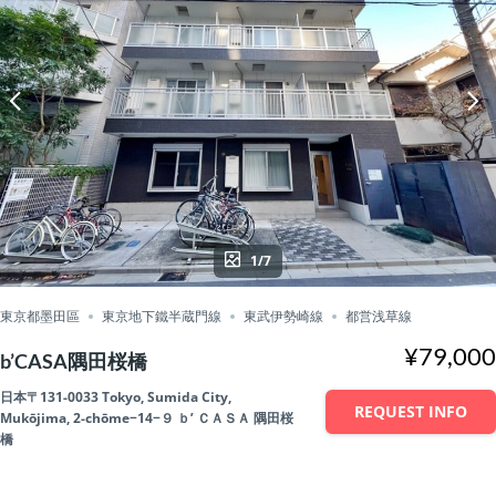
1/7
東京都墨田區
東京地下鐵半蔵門線
東武伊勢崎線
都営浅草線
¥79,000
b’CASA隅田桜橋
日本〒131-0033 Tokyo, Sumida City,
REQUEST INFO
Mukōjima, 2-chōme−14−９ ｂ’ ＣＡＳＡ 隅田桜
橋