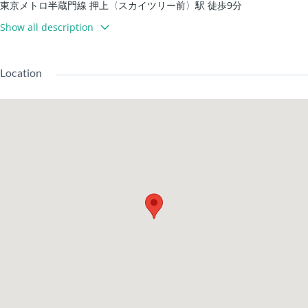
東京メトロ半蔵門線 押上〈スカイツリー前〉駅 徒歩9分
東武伊勢崎線 とうきょうスカイツリー駅 徒歩9分
Show all description
都営浅草線 本所吾妻橋駅 徒歩13分
建築設備:
垃圾收集區
Location
系統廚房 / 雙口爐/ 免費網路
帶顯示器的對講機 / 電子鎖 / 防盜攝影機
儲物空間 / 鞋櫃 / 玄關儲物
溫水洗淨座便器 / 追焚功能 / 浴室乾燥機 / 照明熱水器
木地板 / 陽台 / 日照良好 / 角落房 / 外觀瓷磚貼面