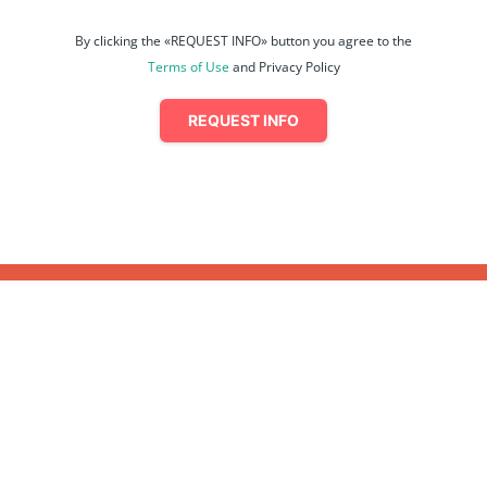
By clicking the «REQUEST INFO» button you agree to the
Terms of Use
and Privacy Policy
REQUEST INFO
關於我們
聯絡我們
網站使用條款