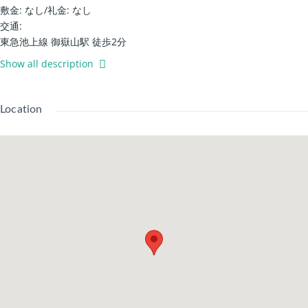
敷金: なし
/
礼金: なし
交通:
東急池上線 御嶽山駅 徒歩2分
東急池上線 久が原駅 徒歩10分
Show all description
建物設備
駐車場 / 宅配箱 / 垃圾放置區
免費上網/帶顯示器的對講機 / 防盜攝影機
Location
鞋櫃/專用浴室 / 溫水洗淨廁所 / 浴室乾燥機 / 熱水供應