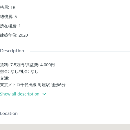
格局
:
1R
總樓層
:
5
所在樓層
:
1
建築年份
:
2020
Description
賃料: 7.5万円
/
共益費: 4,000円
敷金: なし
/
礼金: なし
交通:
東京メトロ千代田線 町屋駅 徒歩6分
東京さくらトラム（都電荒川線） 町屋駅前駅 徒歩7分
Show all description
建築設備:
自行車停放場 / 宅配箱 / 園區內垃圾置放區
免費上網/帶監視器的對講機 / 防盜攝影機
Location
鞋櫃/專用浴室 / 溫水洗淨馬桶 / 浴室乾燥機
全電化 / 角落房間