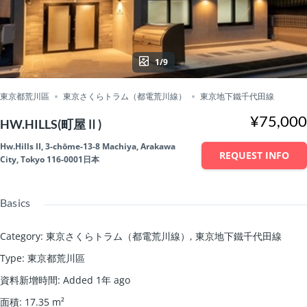
1/9
東京都荒川區
東京さくらトラム（都電荒川線）
東京地下鐵千代田線
¥75,000
HW.HILLS(町屋Ⅱ)
Hw.Hills II, 3-chōme-13-8 Machiya, Arakawa
REQUEST INFO
City, Tokyo 116-0001日本
Basics
Category
:
東京さくらトラム（都電荒川線）
,
東京地下鐵千代田線
Type
:
東京都荒川區
資料新增時間
:
Added 1年 ago
面積
:
17.35
m²