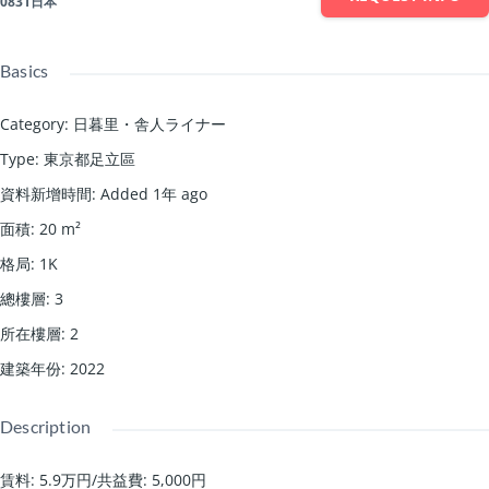
0831日本
Basics
Category
:
日暮里・舎人ライナー
Type
:
東京都足立區
資料新增時間
:
Added 1年 ago
面積
:
20
m²
格局
:
1K
總樓層
:
3
所在樓層
:
2
建築年份
:
2022
Description
賃料: 5.9万円
/
共益費: 5,000円