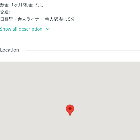
敷金: 1ヶ月
/
礼金: なし
交通:
日暮里・舎人ライナー 舎人駅 徒歩5分
建物設備:
Show all description
宅配箱 / 垃圾放置區 / IH 瓦斯爐
帶顯示器的對講機 / 儲物空間 / 鞋櫃
專用浴室 / 專用廁所 / 溫水洗淨便座 / 暖房便座 / 洗髮洗面台
Location
洗衣機放置區 / 陽台