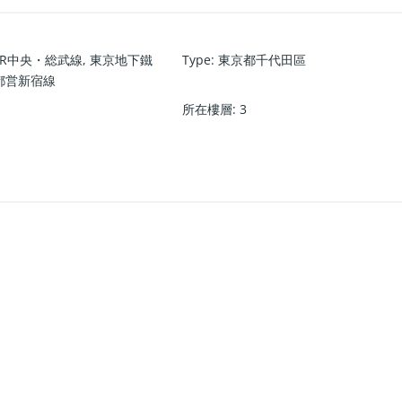
JR中央・総武線
,
東京地下鐵
Type
:
東京都千代田區
都営新宿線
所在樓層
:
3