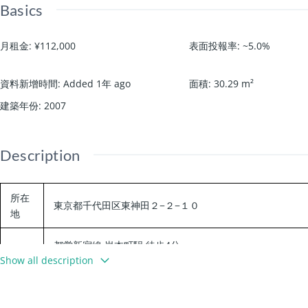
Basics
月租金
:
¥112,000
表面投報率
:
~5.0%
資料新增時間
:
Added 1年 ago
面積
:
30.29
m²
建築年份
:
2007
Description
所在
東京都千代田区東神田２−２−１０
地
都営新宿線 岩本町駅 徒歩4分
Show all description
交通
東京メトロ日比谷線 秋葉原駅 徒歩5分
JR総武本線 馬喰町駅 徒歩7分