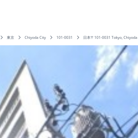
東京
Chiyoda City
101-0031
日本〒101-0031 Tokyo, Chiyod