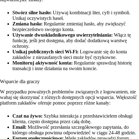
Stwórz silne hasło:
Używaj kombinacji liter, cyfr i symboli.
Unikaj oczywistych haseł.
Zmiana hasła:
Regularnie zmieniaj hasło, aby zwiększyć
bezpieczeństwo swojego konta.
Używanie dwuskładnikowego uwierzytelniania:
Włącz tę
funkcję, jeśli jest dostępna, aby dodać dodatkową warstwę
ochrony.
Unikaj publicznych sieci Wi-Fi:
Logowanie się do konta
zakładów z niezaufanych sieci może być ryzykowne.
Monitoruj aktywność konta:
Regularnie sprawdzaj historię
transakcji i inne działania na swoim koncie.
Wsparcie dla graczy
W przypadku poważnych problemów związanych z logowaniem, nie
wahaj się skorzystać z różnych dostępnych opcji wsparcia. Większość
platform zakładów oferuje pomoc poprzez różne kanały:
Czat na żywo:
Szybka interakcja z przedstawicielem obsługi
klienta, często dostępna przez całą dobę.
Email:
Możliwość przesłania szczegółowego zapytania, do
którego obsługa powinna odpowiedzieć w ciągu 24-48 godzin.
Forum społecznościowe:
Wiele zakładów prowadzi forum,