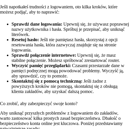
Jeśli napotkałeś trudności z logowaniem, oto kilka kroków, które
możesz podjąć, aby to naprawić:
Sprawdź dane logowania:
Upewnij się, że używasz poprawnej
nazwy użytkownika i hasła. Spróbuj je przepisać, aby uniknąć
literówek.
Resetuj hasło:
Jeśli nie pamiętasz hasła, skorzystaj z opcji
resetowania hasła, która zazwyczaj znajduje się na stronie
logowania.
Sprawdź połączenie internetowe:
Upewnij się, że masz
stabilne połączenie. Możesz spróbować zrestartować router.
Wyczyść pamięć przeglądarki:
Czasami przestarzałe dane w
pamięci podręcznej mogą powodować problemy. Wyczyść ją,
aby sprawdzić, czy to pomoże.
Skontaktuj się z pomocą techniczną:
Jeśli żadne z
powyższych kroków nie pomogą, skontaktuj się z obsługą
klienta zakładów, aby uzyskać dalszą pomoc.
Co zrobić, aby zabezpieczyć swoje konto?
Aby uniknąć przyszłych problemów z logowaniem do zakładów,
warto zastosować kilka prostych zasad bezpieczeństwa. Dbałość o
bezpieczeństwo konta online jest kluczowa. Poniżej przedstawiamy
najważniejsze zasady: