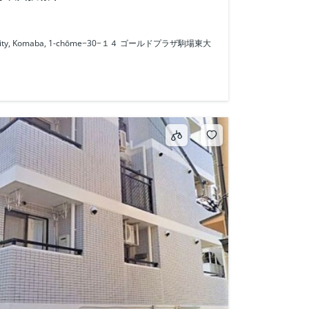
o City, Komaba, 1-chōme−30−１４ ゴールドプラザ駒場東大