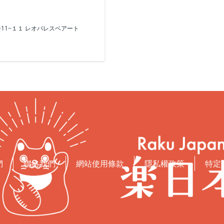
-chōme−11−１１ レオパレスベアート
們
聯絡我們
網站使用條款
隱私權政策
特定