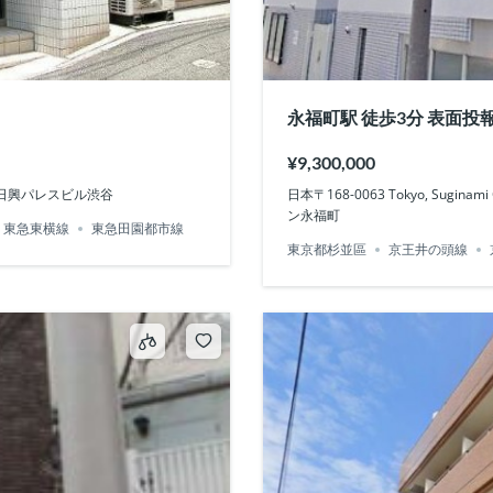
永福町駅 徒歩3分 表面投報
¥9,300,000
14−３ 日興パレスビル渋谷
日本〒168-0063 Tokyo, Sugin
ン永福町
東急東横線
東急田園都市線
東京都杉並區
京王井の頭線