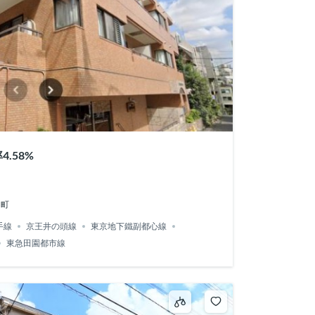
投報率4.58%
山町
手線
京王井の頭線
東京地下鐵副都心線
東急田園都市線