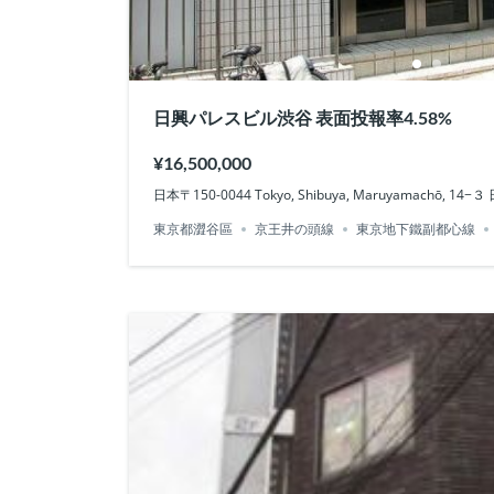
日興パレスビル渋谷 表面投報率4.58%
¥16,500,000
日本〒150-0044 Tokyo, Shibuya, Maruyamachō, 
東京都澀谷區
京王井の頭線
東京地下鐵副都心線