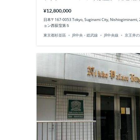
¥12,800,000
日本〒167-0053 Tokyo, Suginami City, Nishiogimi
ョン西荻窪第５
東京都杉並區
JR中央・総武線
JR中央線
京王井の