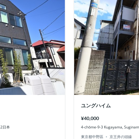
ユングハイム
¥40,000
0082日本
4-chōme-9-3 Kugayama, Suginam
東京都中野區
京王井の頭線