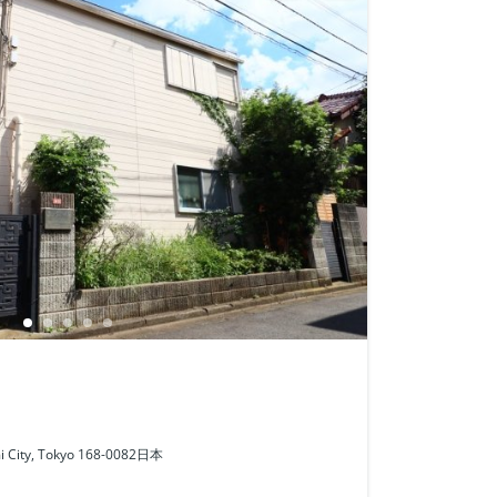
i City, Tokyo 168-0082日本