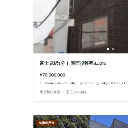
富士見駅1分！ 表面投報率8.52%
¥70,000,000
1 Chome Takaidonishi, Suginami City, Tokyo 168-007
東京都杉並區
京王井の頭線
免禮金押金