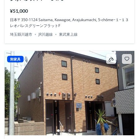
¥51,000
日本〒350-1124 Saitama, Kawagoe, Arajukumachi, 5-chōme−１−１３
レオパレスグリーンフラットF
埼玉縣川越市
JR川越線
東武東上線
附家具