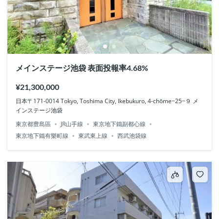
メインステージ池袋 表面投報率4.68%
¥21,300,000
日本〒171-0014 Tokyo, Toshima City, Ikebukuro, 4-chōme−25−９ メ
インステージ池袋
東京都豊島區
JR山手線
東京地下鐵副都心線
東京地下鐵有樂町線
東武東上線
西武池袋線