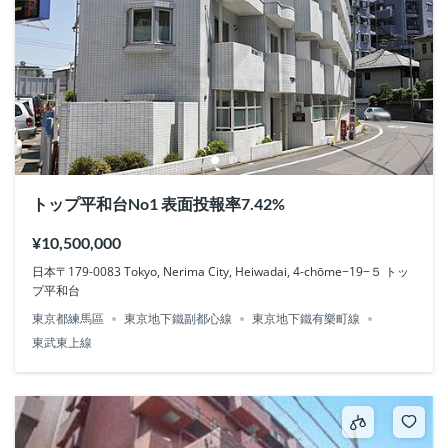
トップ平和台No1 表面投報率7.42%
¥10,500,000
日本〒179-0083 Tokyo, Nerima City, Heiwadai, 4-chōme−19−５ トッ
プ平和台
東京都練馬區
東京地下鐵副都心線
東京地下鐵有樂町線
東武東上線