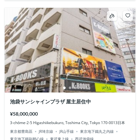
池袋サンシャインプラザ 屋主居住中
¥58,000,000
3-chōme-2-5 Higashiikebukuro, Toshima City, Tokyo 170-0013日本
東京都豊島區
JR埼京線
JR山手線
東京地下鐵丸之內線
東京地下鐵副都心線
東武東上線
西武池袋線