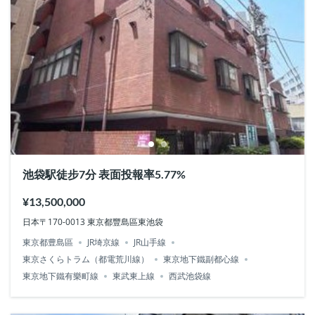
池袋駅徒步7分 表面投報率5.77%
¥13,500,000
日本〒170-0013 東京都豐島區東池袋
東京都豊島區
JR埼京線
JR山手線
東京さくらトラム（都電荒川線）
東京地下鐵副都心線
東京地下鐵有樂町線
東武東上線
西武池袋線