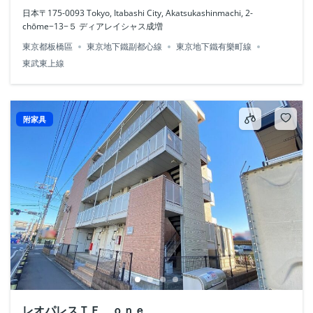
日本〒175-0093 Tokyo, Itabashi City, Akatsukashinmachi, 2-
chōme−13−５ ディアレイシャス成増
東京都板橋區
東京地下鐵副都心線
東京地下鐵有樂町線
東武東上線
附家具
レオパレスＴＦ ｏｎｅ