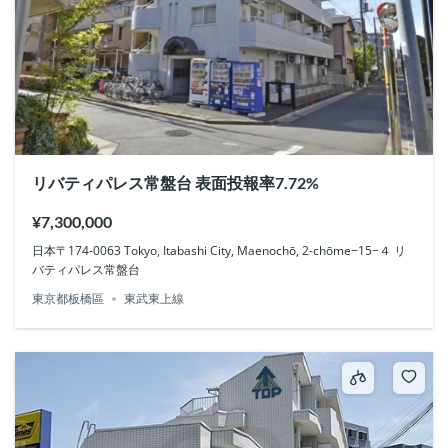
リバティパレス常盤台 表面投報率7.72%
¥7,300,000
日本〒174-0063 Tokyo, Itabashi City, Maenochō, 2-chōme−15−４ リ
バティパレス常盤台
東京都板橋區
東武東上線