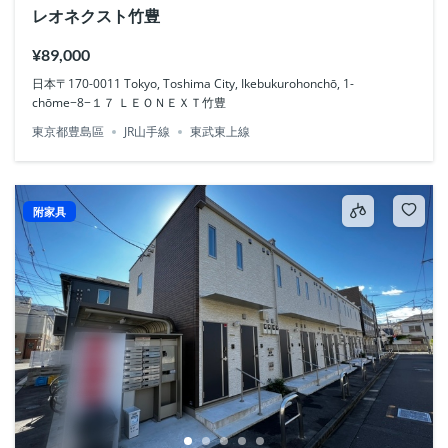
レオネクスト竹豊
¥89,000
日本〒170-0011 Tokyo, Toshima City, Ikebukurohonchō, 1-
chōme−8−１７ ＬＥＯＮＥＸＴ竹豊
東京都豊島區
JR山手線
東武東上線
附家具