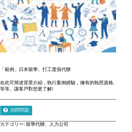
「範例」日本留學、打工度假代辦
在此可簡述背景介紹，執行案例經驗，擁有的執照資格.
等等。讓客戶對您更了解!
詢問問題
カテゴリー:
留學代辦、人力公司