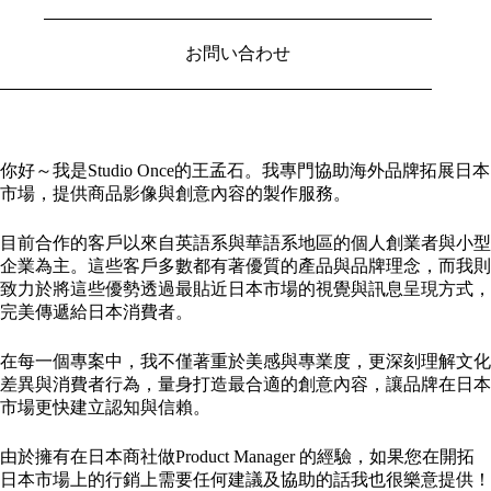
お問い合わせ
你好～我是Studio Once的王孟石。我專門協助海外品牌拓展日本
市場，提供商品影像與創意內容的製作服務。
目前合作的客戶以來自英語系與華語系地區的個人創業者與小型
企業為主。這些客戶多數都有著優質的產品與品牌理念，而我則
致力於將這些優勢透過最貼近日本市場的視覺與訊息呈現方式，
完美傳遞給日本消費者。
在每一個專案中，我不僅著重於美感與專業度，更深刻理解文化
差異與消費者行為，量身打造最合適的創意內容，讓品牌在日本
市場更快建立認知與信賴。
由於擁有在日本商社做Product Manager 的經驗，如果您在開拓
日本市場上的行銷上需要任何建議及協助的話我也很樂意提供！