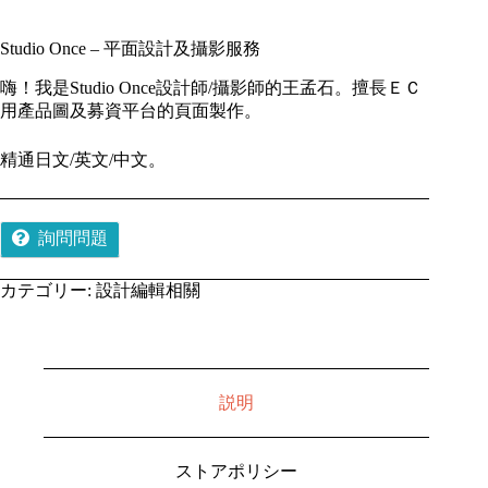
Studio Once – 平面設計及攝影服務
嗨！我是Studio Once設計師/攝影師的王孟石。擅長ＥＣ
用產品圖及募資平台的頁面製作。
精通日文/英文/中文。
詢問問題
カテゴリー:
設計編輯相關
説明
ストアポリシー