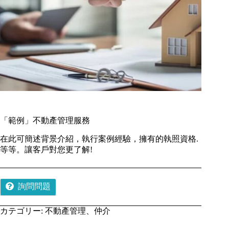
「範例」不動產管理服務
在此可簡述背景介紹，執行案例經驗，擁有的執照資格.
等等。讓客戶對您更了解!
詢問問題
カテゴリー:
不動產管理、仲介