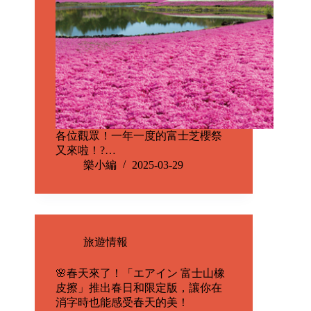
各位觀眾！一年一度的富士芝櫻祭
又來啦！?…
樂小編
2025-03-29
旅遊情報
🌸春天來了！「エアイン 富士山橡
皮擦」推出春日和限定版，讓你在
消字時也能感受春天的美！