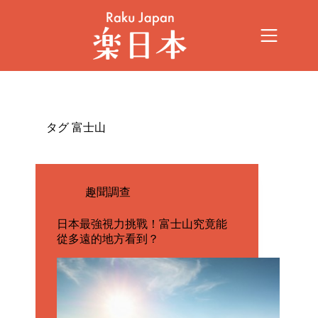
タグ
富士山
趣聞調查
日本最強視力挑戰！富士山究竟能
從多遠的地方看到？