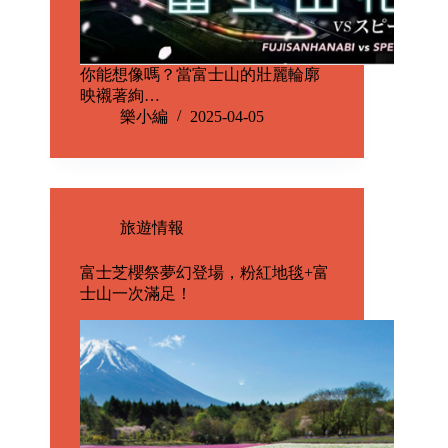
你能想像嗎？當富士山的壯麗輪廓
映襯著絢…
樂小編
2025-04-05
旅遊情報
富士芝櫻祭夢幻登場，粉紅地毯+富
士山一次滿足！