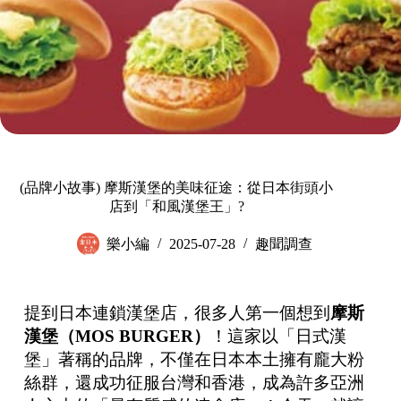
(品牌小故事) 摩斯漢堡的美味征途：從日本街頭小
店到「和風漢堡王」?
樂小編
2025-07-28
趣聞調查
提到日本連鎖漢堡店，很多人第一個想到
摩斯
漢堡（
MOS BURGER
）
！這家以「日式漢
堡」著稱的品牌，不僅在日本本土擁有龐大粉
絲群，還成功征服台灣和香港，成為許多亞洲