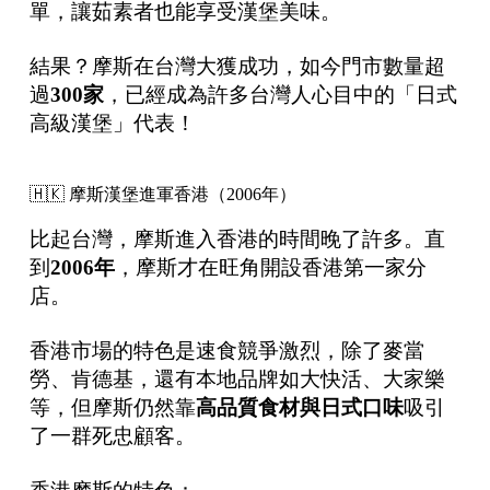
單，讓茹素者也能享受漢堡美味。
結果？摩斯在台灣大獲成功，如今門市數量超
過
300
家
，已經成為許多台灣人心目中的「日式
高級漢堡」代表！
🇭🇰 摩斯漢堡進軍香港（2006年）
比起台灣，摩斯進入香港的時間晚了許多。直
到
2006
年
，摩斯才在旺角開設香港第一家分
店。
香港市場的特色是速食競爭激烈，除了麥當
勞、肯德基，還有本地品牌如大快活、大家樂
等，但摩斯仍然靠
高品質食材與日式口味
吸引
了一群死忠顧客。