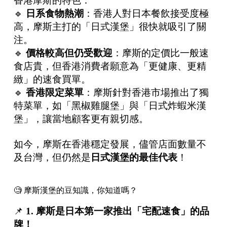
香港摩斯的特色：
🔹
日系食物熱潮
：香港人對日本餐飲接受度極
高，摩斯主打的「日式漢堡」很快就吸引了關
注。
🔹
價格較高但仍受歡迎
：摩斯的定價比一般速
食店貴，但香港消費者願意為「更健康、更精
緻」的速食買單。
🔹
香港限定菜單
：摩斯針對香港市場推出了獨
特菜單，如「黑椒雞腿堡」與「日式炸蝦米漢
堡」，讓當地顧客更有親切感。
如今，摩斯在香港穩定發展，儘管店面數量不
及台灣，但仍然是
日式漢堡的最佳代表
！
🧐 摩斯漢堡的豆知識，你知道嗎？
📌
1.
摩斯是日本第一家推出「宅配速食」的品
牌！