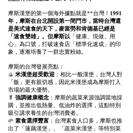
摩斯漢堡的第一個海外據點就是**台灣！
1991
年，摩斯在台北開設第一間門市，當時台灣還
是美式速食的天下，麥當勞和肯德基已經是
「速食雙雄」。但摩斯以
「健康、現做、用
心」為口號，打破速食店「標準化速成」的印
象，逐漸培養了一群忠實粉絲。
摩斯的台灣發展亮點：
🍙
米漢堡超受歡迎
：相比一般漢堡，台灣人對
「飯」更有親切感，因此米漢堡成為摩斯打入
市場的最大優勢。
🥬
強調健康概念
：摩斯的蔬菜來源強調當地採
購，並推出低熱量、低油炸的選擇，這點特別
吸引講求養生的台灣消費者。
🌱
素食選擇豐富
：台灣素食人口多，摩斯也推
出了「蓮藕漢堡」、「蔬菜米漢堡」等特別菜