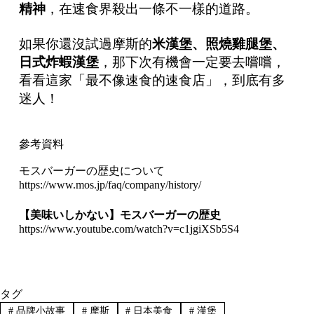
精神
，在速食界殺出一條不一樣的道路。
如果你還沒試過摩斯的
米漢堡、照燒雞腿堡、
日式炸蝦漢堡
，那下次有機會一定要去嚐嚐，
看看這家「最不像速食的速食店」，到底有多
迷人！
參考資料
モスバーガーの歴史について
https://www.mos.jp/faq/company/history/
【美味いしかない】モスバーガーの歴史
https://www.youtube.com/watch?v=c1jgiXSb5S4
タグ
#
品牌小故事
#
摩斯
#
日本美食
#
漢堡