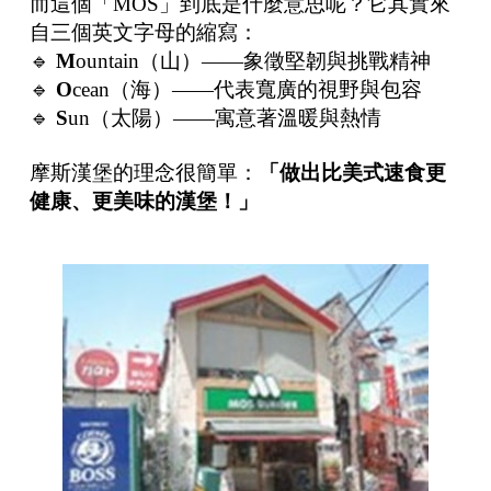
而這個「MOS」到底是什麼意思呢？它其實來
自三個英文字母的縮寫：
🔹
M
ountain（山）——象徵堅韌與挑戰精神
🔹
O
cean（海）——代表寬廣的視野與包容
🔹
S
un（太陽）——寓意著溫暖與熱情
摩斯漢堡的理念很簡單：
「做出比美式速食更
健康、更美味的漢堡！」