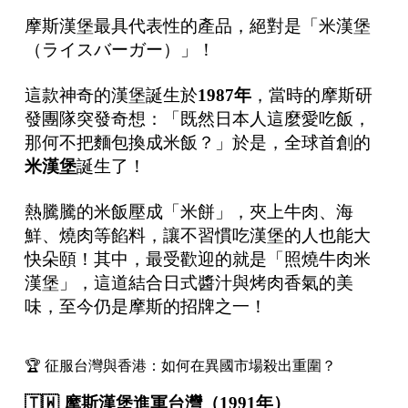
摩斯漢堡最具代表性的產品，絕對是「米漢堡
（ライスバーガー）」！
這款神奇的漢堡誕生於
1987
年
，當時的摩斯研
發團隊突發奇想：「既然日本人這麼愛吃飯，
那何不把麵包換成米飯？」於是，全球首創的
米漢堡
誕生了！
熱騰騰的米飯壓成「米餅」，夾上牛肉、海
鮮、燒肉等餡料，讓不習慣吃漢堡的人也能大
快朵頤！其中，最受歡迎的就是「照燒牛肉米
漢堡」，這道結合日式醬汁與烤肉香氣的美
味，至今仍是摩斯的招牌之一！
🏆 征服台灣與香港：如何在異國市場殺出重圍？
🇹🇼
摩斯漢堡進軍台灣（
1991
年）