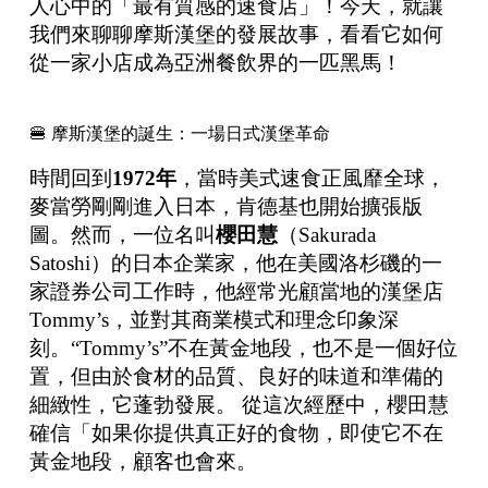
人心中的「最有質感的速食店」！今天，就讓
我們來聊聊摩斯漢堡的發展故事，看看它如何
從一家小店成為亞洲餐飲界的一匹黑馬！
🍔 摩斯漢堡的誕生：一場日式漢堡革命
時間回到
1972
年
，當時美式速食正風靡全球，
麥當勞剛剛進入日本，肯德基也開始擴張版
圖。然而，一位名叫
櫻田慧
（Sakurada
Satoshi）的日本企業家，他在美國洛杉磯的一
家證券公司工作時，他經常光顧當地的漢堡店
Tommy’s，並對其商業模式和理念印象深
刻。“Tommy’s”不在黃金地段，也不是一個好位
置，但由於食材的品質、良好的味道和準備的
細緻性，它蓬勃發展。 從這次經歷中，櫻田慧
確信「如果你提供真正好的食物，即使它不在
黃金地段，顧客也會來。