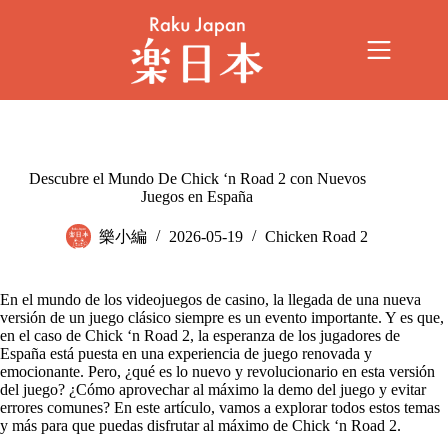
Descubre el Mundo De Chick ‘n Road 2 con Nuevos
Juegos en España
樂小編
2026-05-19
Chicken Road 2
En el mundo de los videojuegos de casino, la llegada de una nueva
versión de un juego clásico siempre es un evento importante. Y es que,
en el caso de Chick ‘n Road 2, la esperanza de los jugadores de
España está puesta en una experiencia de juego renovada y
emocionante. Pero, ¿qué es lo nuevo y revolucionario en esta versión
del juego? ¿Cómo aprovechar al máximo la demo del juego y evitar
errores comunes? En este artículo, vamos a explorar todos estos temas
y más para que puedas disfrutar al máximo de Chick ‘n Road 2.