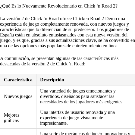
¿Qué Es lo Nuevamente Revolucionario en Chick ‘n Road 2?
La versión 2 de Chick ‘n Road ofrece
Chicken Road 2 Demo
una
experiencia de juego completamente renovada, con nuevos juegos y
características que lo diferencian de su predecesor. Los jugadores de
España están en absoluto entusiasmados con esta nueva versión del
juego, y es que, gracias a sus actualizaciones clave, se ha convertido en
una de las opciones más populares de entretenimiento en línea.
A continuación, se presentan algunas de las características más
destacadas de la versión 2 de Chick ‘n Road:
Característica
Descripción
Una variedad de juegos emocionantes y
Nuevos juegos
divertidos, diseñados para satisfacer las
necesidades de los jugadores más exigentes.
Una interfaz de usuario renovada y una
Mejoras
experiencia de juego visualmente
gráficas
impresionante.
Una serie de mecánicas de juego innovadoras y