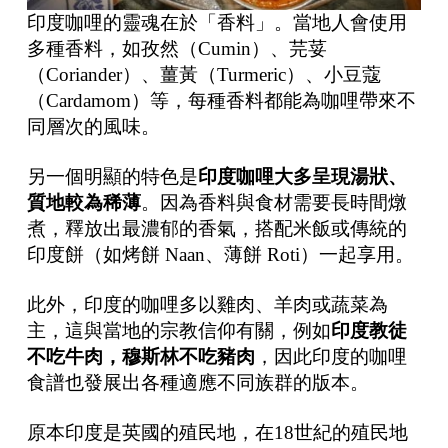
印度咖哩的靈魂在於「香料」。當地人會使用
多種香料，如孜然（Cumin）、芫荽
（Coriander）、薑黃（Turmeric）、小豆蔻
（Cardamom）等，每種香料都能為咖哩帶來不
同層次的風味。
另一個明顯的特色是
印度咖哩大多呈現湯狀、
質地較為稀薄
。因為香料與食材需要長時間燉
煮，釋放出最濃郁的香氣，搭配米飯或傳統的
印度餅（如烤餅 Naan、薄餅 Roti）一起享用。
此外，印度的咖哩多以雞肉、羊肉或蔬菜為
主，這與當地的宗教信仰有關，例如
印度教徒
不吃牛肉，穆斯林不吃豬肉
，因此印度的咖哩
食譜也發展出各種適應不同族群的版本。
原本印度是英國的殖民地，在18世紀的殖民地