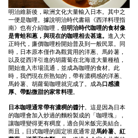
明治維新後，歐洲文化大量輸入日本。其中之
一便是咖哩。據說明治時代書籍《西洋料理指
南》也有介紹咖哩，
但明治時代咖哩的食材像
是青蛙和蔥，與現在的咖哩相去甚遠。
進入大
正時代，廉價咖哩粉開始普及到一般民眾。同
時，日本原本僅作為觀賞用的洋蔥、馬鈴薯，
以及從西洋引進的胡蘿蔔在北海道大量種植，
開始進入市場流通，並成為咖哩的食材。此
時，我們現在所熟知的，帶有濃稠感的洋蔥、
馬鈴薯、胡蘿蔔咖哩就完成了。
成為
口感濃
厚、帶點微甜的家常料理
。
日本咖哩通常帶有濃稠的醬汁
。這是因為日本
的咖哩會加入炒過的麵粉製成的「咖哩塊」，
讓咖哩變得更有稠度，適合與米飯完美結合。
而且，日式咖哩的固定班底通常是
馬鈴薯、紅