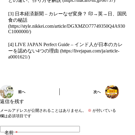
との違い、作り方を解説 (
https://macaro-ni.jp/60737
)
[3] 日本経済新聞 – カレーなぜ変身？ 印→英→日、国民
食の秘話
(
https://style.nikkei.com/article/DGXMZO77749350Q4A930
C1000000/
)
[4] LIVE JAPAN Perfect Guide – インド人が日本のカレ
ーを認めない4つの理由 (
https://livejapan.com/ja/article-
a0001621/
)
前へ
次へ
返信を残す
メールアドレスが公開されることはありません。
※
が付いている
欄は必須項目です
名前
*