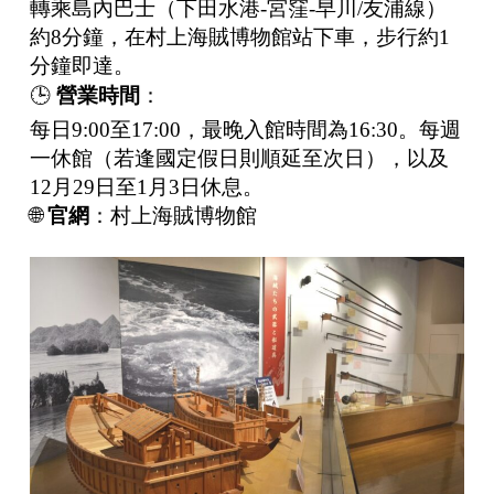
轉乘島內巴士（下田水港-宮窪-早川/友浦線）
約8分鐘，在村上海賊博物館站下車，步行約1
分鐘即達。
🕒
營業時間
：
每日9:00至17:00，最晚入館時間為16:30。每週
一休館（若逢國定假日則順延至次日），以及
12月29日至1月3日休息。
🌐
官網
：
村上海賊博物館