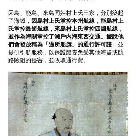
因島、能島、來島同姓村上氏三家，分別築起
了海城，
因島村上氏掌控本州航線，能島村上
氏掌控最短航線，來島村上氏掌控四國航線，
並作為海關掌控了瀨戶內海東西交通。據說他
們會發放稱為「過所船旗」的通行許可證
，並
提供引航服務，以保護船隻免受其他海盜或航
路險阻的侵害，並收取通行費。