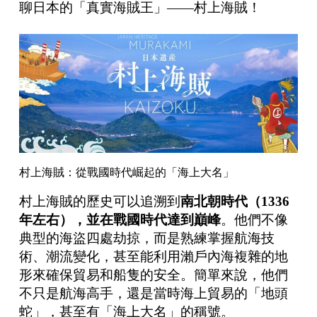
聊日本的「真實海賊王」——村上海賊！
村上海賊：從戰國時代崛起的「海上大名」
村上海賊的歷史可以追溯到
南北朝時代（1336
年左右），並在戰國時代達到巔峰
。他們不像
典型的海盜四處劫掠，而是熟練掌握航海技
術、潮流變化，甚至能利用瀨戶內海複雜的地
形來確保貿易和船隻的安全。簡單來說，他們
不只是航海高手，還是當時海上貿易的「地頭
蛇」，甚至有「海上大名」的稱號。