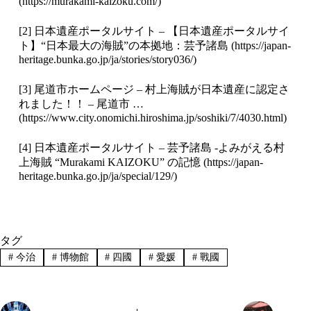
(
https://murakami-kaizoku.com/
)
[2] 日本遺産ポータルサイト – 【日本遺産ポータルサイ
ト】“日本最大の海賊”の本拠地：芸予諸島 (
https://japan-
heritage.bunka.go.jp/ja/stories/story036/
)
[3] 尾道市ホームページ – 村上海賊が日本遺産に認定さ
れました！！ – 尾道市 …
(
https://www.city.onomichi.hiroshima.jp/soshiki/7/4030.html
)
[4] 日本遺産ポータルサイト – 芸予諸島 -よみがえる村
上海賊 “Murakami KAIZOKU” の記憶 (
https://japan-
heritage.bunka.go.jp/ja/special/129/
)
タグ
#
今治
#
博物館
#
四國
#
愛媛
#
戰國