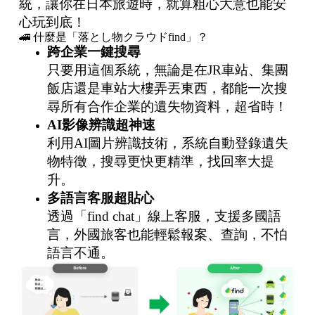
統，讓你在日本旅遊時，就算粗心大意也能安
心玩到底！
🚄 什麼是「落とし物クラウドfind」？
跨企業一鍵搜尋
只要用這個系統，無論是在JR車站、集團
飯店還是車站大樓弄丟東西，都能一次搜
尋所有合作企業的遺失物資料，超省時！
AI
影像辨識超神速
利用AI圖片辨識技術，系統自動登錄遺失
物特徵，搜尋更快更精準，找回率大提
升。
多語言客服超貼心
透過「find chat」線上客服，支援多國語
言，外國旅客也能輕鬆報案、查詢，不怕
語言不通。