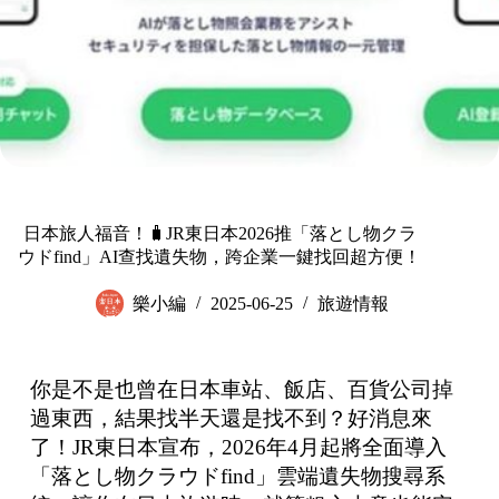
日本旅人福音！🧳JR東日本2026推「落とし物クラ
ウドfind」AI查找遺失物，跨企業一鍵找回超方便！
樂小編
2025-06-25
旅遊情報
你是不是也曾在日本車站、飯店、百貨公司掉
過東西，結果找半天還是找不到？好消息來
了！JR東日本宣布，2026年4月起將全面導入
「落とし物クラウドfind」雲端遺失物搜尋系