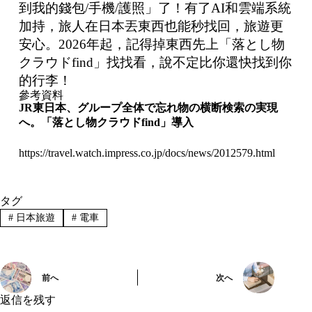
到我的錢包/手機/護照」了！有了AI和雲端系統
加持，旅人在日本丟東西也能秒找回，旅遊更
安心。2026年起，記得掉東西先上「落とし物
クラウドfind」找找看，說不定比你還快找到你
的行李！
參考資料
JR
東日本、グループ全体で忘れ物の横断検索の実現
へ。「落とし物クラウド
find
」導入
https://travel.watch.impress.co.jp/docs/news/2012579.html
タグ
#
日本旅遊
#
電車
前へ
次へ
返信を残す