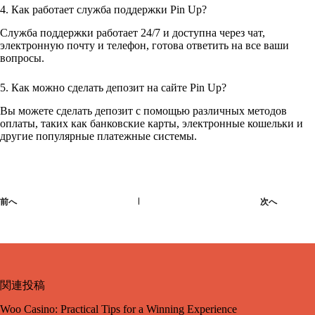
4. Как работает служба поддержки Pin Up?
Служба поддержки работает 24/7 и доступна через чат,
электронную почту и телефон, готова ответить на все ваши
вопросы.
5. Как можно сделать депозит на сайте Pin Up?
Вы можете сделать депозит с помощью различных методов
оплаты, таких как банковские карты, электронные кошельки и
другие популярные платежные системы.
前へ
次へ
関連投稿
Woo Casino: Practical Tips for a Winning Experience