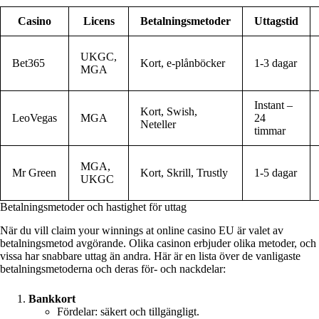
Casino
Licens
Betalningsmetoder
Uttagstid
UKGC,
Bet365
Kort, e-plånböcker
1-3 dagar
MGA
Instant –
Kort, Swish,
LeoVegas
MGA
24
Neteller
timmar
MGA,
Mr Green
Kort, Skrill, Trustly
1-5 dagar
UKGC
Betalningsmetoder och hastighet för uttag
När du vill claim your winnings at online casino EU är valet av
betalningsmetod avgörande. Olika casinon erbjuder olika metoder, och
vissa har snabbare uttag än andra. Här är en lista över de vanligaste
betalningsmetoderna och deras för- och nackdelar:
Bankkort
Fördelar: säkert och tillgängligt.