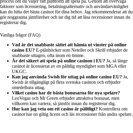
process om du väljer rätt plattform att spela på. Genom att överväga
faktorer som licensiering, betalningsalternativ och användarvänlighet
kan du hitta det bästa casinot för dina behov. Jag rekommenderar att du
gör noggranna jämförelser och tar dig tid att läsa recensioner innan du
registrerar dig.
Vanliga frågor (FAQ)
Vad är det snabbaste sättet att hämta ut vinster på online
casino EU?
E-plånböcker som Neteller och Skrill erbjuder de
snabbaste uttagen, ofta inom en timme.
Är det säkert att spela på online casinon i EU?
Ja, så länge
casinot är licensierat av en pålitlig myndighet som MGA eller
UKGC.
Kan jag använda Swish för uttag på online casino EU?
Ja,
Swish är tillgängligt på flera svenska casinon och erbjuder
omedelbara uttag.
Vilket casino har de bästa bonusarna för nya spelare?
LeoVegas och Mr Green erbjuder attraktiva bonusar, men
villkoren kan variera, så jämför innan du registrerar dig.
Hur kan jag veta om ett casino är pålitligt?
Kontrollera om
casinot har en giltig licens och läs recensioner från andra spelare.