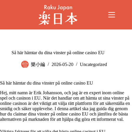
Så här hämtar du dina vinster på online casino EU
樂小編
2026-05-20
Uncategorized
Så här hämtar du dina vinster på online casino EU
Hej, mitt namn är Erik Johansson, och jag är en expert inom online
spel och casinon i EU. När det handlar om att hämta ut sina vinster på
online casinon är det viktigt att välja rätt plattform för att säkerställa en
smidig och säker upplevelse. I denna artikel ska jag guida dig genom
hur du claimar dina vinster på online casino EU och jämföra de bästa
alternativen på marknaden för att hjälpa dig göra ett informerat val.
Viktiga faktorer för att välja det bästa online casinot i EU