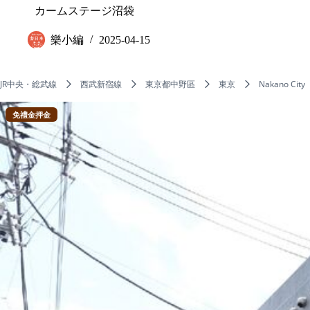
カームステージ沼袋
樂小編
2025-04-15
JR中央・総武線
西武新宿線
東京都中野區
東京
Nakano City
免禮金押金