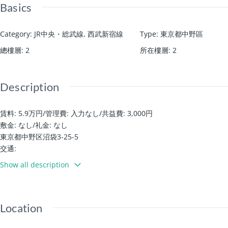
Basics
Category
:
JR中央・総武線
,
西武新宿線
Type
:
東京都中野區
總樓層
:
2
所在樓層
:
2
Description
賃料: 5.9万円
/
管理費: 入力なし
/
共益費: 3,000円
敷金: なし
/
礼金: なし
東京都中野区沼袋3-25-5
交通:
西武新宿線 沼袋駅 徒歩5分
Show all description
西武新宿線 野方駅 徒歩9分
JR中央線(快速) 中野駅 徒歩22分
設備・詳細
Location
自行車/摩托車停車場
監控對講機/安全攝影機