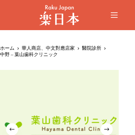
ホーム
華人商店、中文對應店家
醫院診所
中野 – 葉山歯科クリニック