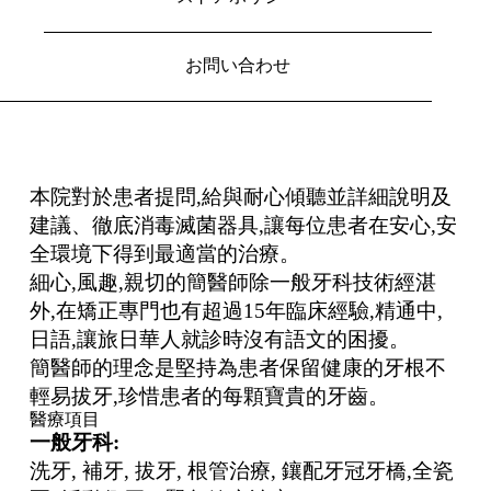
お問い合わせ
本院對於患者提問,給與耐心傾聽並詳細說明及
建議、徹底消毒滅菌器具,讓每位患者在安心,安
全環境下得到最適當的治療。
細心,風趣,親切的簡醫師除一般牙科技術經湛
外,在矯正專門也有超過15年臨床經驗,精通中,
日語,讓旅日華人就診時沒有語文的困擾。
簡醫師的理念是堅持為患者保留健康的牙根不
輕易拔牙,珍惜患者的每顆寶貴的牙齒。
醫療項目
一般牙科:
洗牙, 補牙, 拔牙, 根管治療, 鑲配牙冠牙橋,全瓷