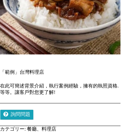
「範例」台灣料理店
在此可簡述背景介紹，執行案例經驗，擁有的執照資格.
等等。讓客戶對您更了解!
詢問問題
カテゴリー:
餐廳、料理店