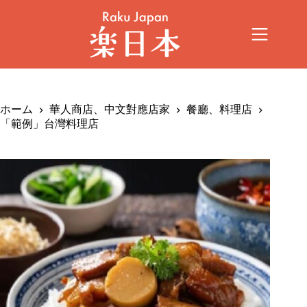
ホーム
華人商店、中文對應店家
餐廳、料理店
「範例」台灣料理店